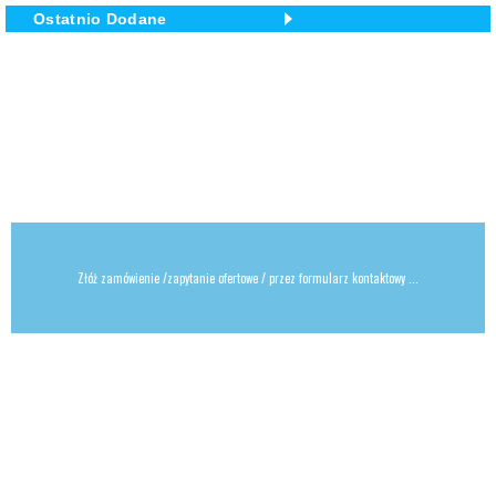
Ostatnio Dodane
... lub bezpośrednio kontaktując się z działem grafiki na artur@wijmar.pl
Złóż zamówienie /zapytanie ofertowe / przez formularz kontaktowy ...